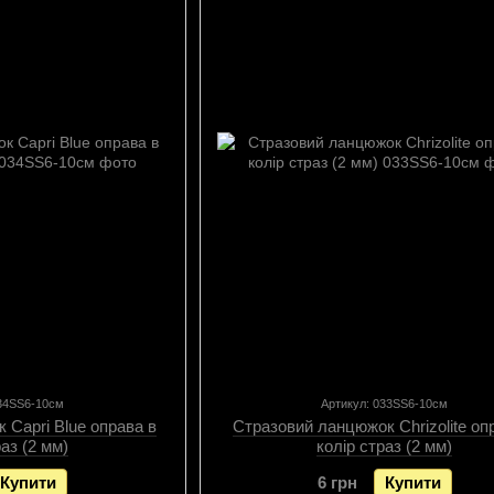
034SS6-10см
Артикул: 033SS6-10см
 Capri Blue оправа в
Стразовий ланцюжок Chrizolite оп
раз (2 мм)
колір страз (2 мм)
Купити
6 грн
Купити