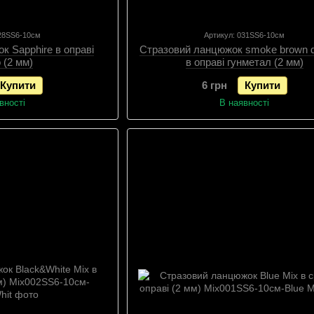
028SS6-10см
Артикул: 031SS6-10см
к Sapphire в оправі
Стразовий ланцюжок smoke brown 
 (2 мм)
в оправі гунметал (2 мм)
Купити
6 грн
Купити
вності
В наявності