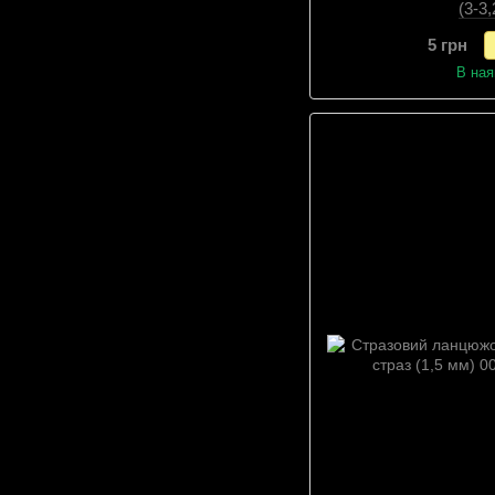
(3-3
5 грн
В ная