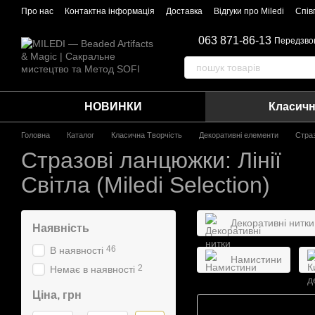
Перейти до основного контенту
Про нас
Контактна інформація
Доставка
Відгуки про Miledi
Спів
063 871-86-13
Передзво
НОВИНКИ
Класичн
Головна
Каталог
Класична Творчість
Декоративні елементи
Стра
Стразові ланцюжки: Лінії
Світла (Miledi Selection)
Декоративні нитки
Наявність
46
В наявності
Намистини
2
Немає в наявності
Ціна, грн