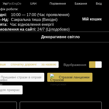
Порівняння
Укр
Рус
Eng
De
UAH
Бажання
Вхід
фік роботи:
дні:
10:00 — 17:00 (Час проявлення)
Мій кошик
–Нд:
Сакральна тиша (Вихідні)
ята:
Час відновлення енергії
мовлення на сайті:
24/7 (Цілодобово)
Декоративне світло
евше
спочатку дорожчі
за назвою
Відображення:
Пришивні стрази в оправі
Стразові ланцюжки
для прикрас