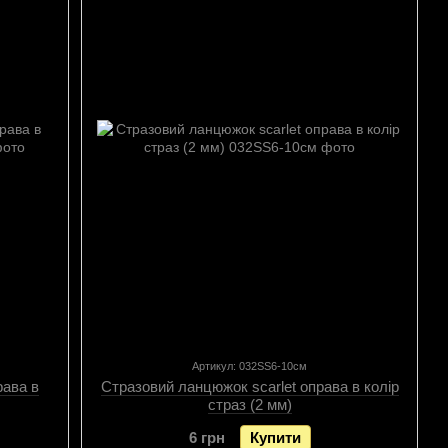
Артикул: 032SS6-10см
рава в
Стразовий ланцюжок scarlet оправа в колір
страз (2 мм)
6 грн
Купити