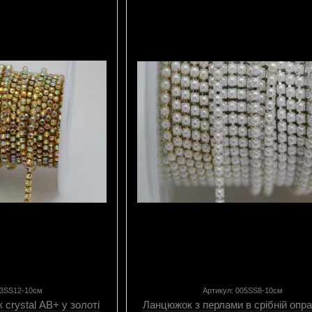
03SS12-10см
Артикул: 005SS8-10см
crystal АВ+ у золоті
Ланцюжок з перлами в срібній оправ