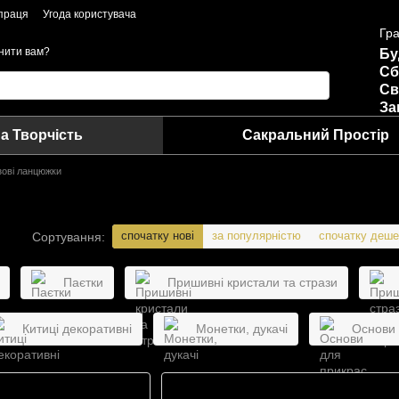
праця
Угода користувача
Гра
нити вам?
Бу
Сб
Св
За
а Творчість
Сакральний Простір
зові ланцюжки
спочатку нові
за популярністю
спочатку деш
Сортування:
Паєтки
Пришивні кристали та стрази
Китиці декоративні
Монетки, дукачі
Основи 