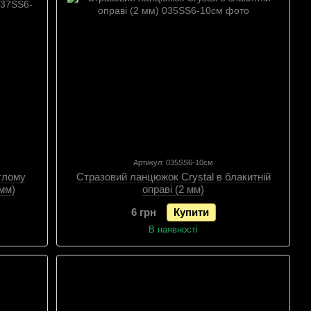
Артикул: 035SS6-10см
ітлому
Стразовий ланцюжок Crystal в блакитній
 мм)
оправі (2 мм)
6 грн
Купити
В наявності