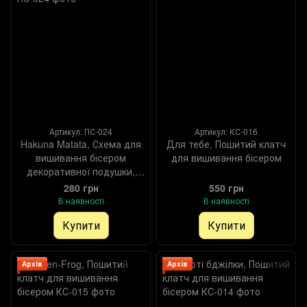
Артикул: ПС-024
Артикул: КС-016
Hakuna Matata, Схема для
Для тебе, Пошитий клатч
вишивання бісером
для вишивання бісером
декоративної подушки,
Схема
280 грн
550 грн
В наявності
В наявності
Купити
Купити
Архів
Архів