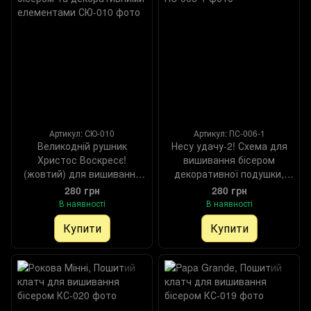
Артикул: СЮ-010
Артикул: ПС-006-1
Великодній рушник
Несу удачу-2! Схема для
Христос Воскресє!
вишивання бісером
(жовтий) для вишивання
декоративної подушки,
бісером та декоративними
Схема
280 грн
280 грн
елементами, Схема
В наявності
В наявності
Купити
Купити