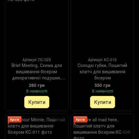
Артикул: ПС-023
Артикул: КС-010
Brief Meeting, Схема для
Солодкі губки, Пошитий
вишивання бісером
клатч для вишивання
декоративної подушки,
бісером
Схема
280 грн
550 грн
В наявності
В наявності
Купити
Купити
Архів
Архів