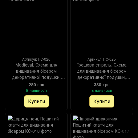
Артикул: ПС-026
Артикул: ПС-025
Mediеval, Схема для
Грошова спіраль, Схема
вишивання бісером
для вишивання бісером
декоративної подушки,
декоративної подушки,
Схема
Схема
280 грн
330 грн
В наявності
В наявності
Купити
Купити