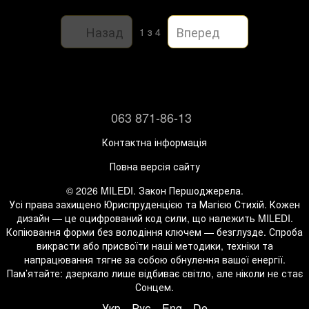
Назад
Вперед
1
з 4
063 871-86-13
Контактна інформація
Повна версія сайту
© 2026 MILEDI. Закон Першоджерела.
Усі права захищено Юриспруденцією та Магією Стихій. Кожен
дизайн — це оцифрований код сили, що належить MILEDI.
Копіювання форми без володіння ключем — безглузде. Спроба
викрасти або присвоїти наші методики, техніки та
напрацювання тягне за собою обнулення вашої енергії.
Пам’ятайте: дзеркало лише відбиває світло, але ніколи не стає
Сонцем.
Укр
Рус
Eng
De