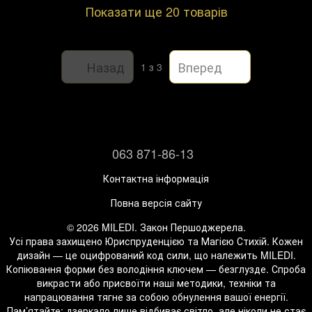
Показати ще 20 товарів
Назад
Вперед
1
з 3
063 871-86-13
Контактна інформація
Повна версія сайту
© 2026 MILEDI. Закон Першоджерела.
Усі права захищено Юриспруденцією та Магією Стихій. Кожен
дизайн — це оцифрований код сили, що належить MILEDI.
Копіювання форми без володіння ключем — безглузде. Спроба
викрасти або присвоїти наші методики, техніки та
напрацювання тягне за собою обнулення вашої енергії.
Пам’ятайте: дзеркало лише відбиває світло, але ніколи не стає