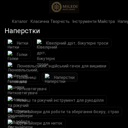
Каталог
Класична Творчість
Інструменти Майстра
Напе
Наперстки
Нитки
Ювелірний дріт, біжутерні троси
Голки
Люневільський, індійський гачок для вишивки
Голківниці
Наперстки
Нитковтягувачі
Ножиці та ріжучий інструмент для рукоділля
Органайзери для роботи та зберігання бісеру, страз
Органайзери для ниток