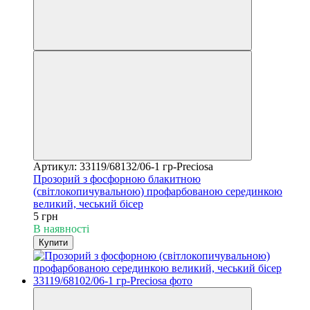
Артикул: 33119/68132/06-1 гр-Preciosa
Прозорий з фосфорною блакитною
(світлокопичувальною) профарбованою серединкою
великий, чеський бісер
5 грн
В наявності
Купити