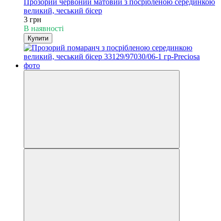
Прозорий червоний матовий з посрібленою серединкою
великий, чеський бісер
3 грн
В наявності
Купити