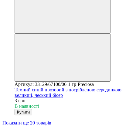
Артикул: 33129/67100/06-1 гр-Preciosa
Темний синій прозорий з посрібленою серединкою
великий, чеський бісер
3 грн
В наявності
Купити
Показати ще 20 товарів