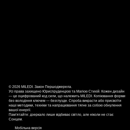
© 2026 MILEDI. Закон Першоджерела.
Усі права захищено Юриспруденцією та Магією Стихій. Кожен дизайн
— це оцифрований код сили, що належить MILEDI. Копіювання форми
без володіння ключем — безглузде. Спроба викрасти або присвоїти
наші методики, техніки та напрацювання тягне за собою обнулення
вашої енергії.
Пам’ятайте: дзеркало лише відбиває світло, але ніколи не стає
Сонцем.
Мобільна версія