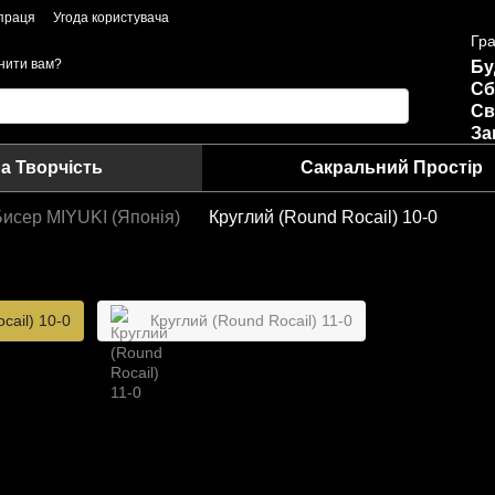
праця
Угода користувача
Гра
нити вам?
Бу
Сб
Св
За
а Творчість
Сакральний Простір
Бисер MIYUKI (Японія)
Круглий (Round Rocail) 10-0
cail) 10-0
Круглий (Round Rocail) 11-0