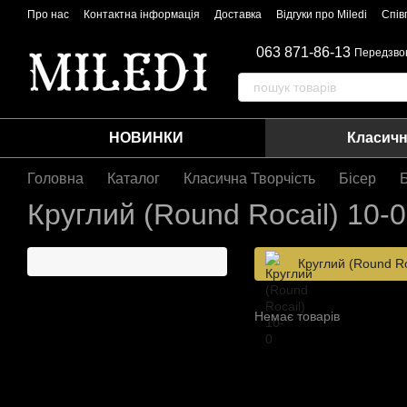
Перейти до основного контенту
Про нас
Контактна інформація
Доставка
Відгуки про Miledi
Спів
063 871-86-13
Передзво
НОВИНКИ
Класичн
Головна
Каталог
Класична Творчість
Бісер
Круглий (Round Rocail) 10-0
Круглий (Round Ro
Немає товарів