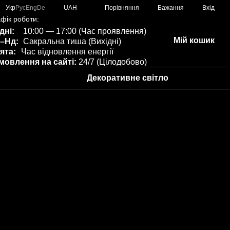
Порівняння
Укр
Рус
Eng
De
UAH
Бажання
Вхід
фік роботи:
дні:
10:00 — 17:00 (Час проявлення)
Мій кошик
–Нд:
Сакральна тиша (Вихідні)
ята:
Час відновлення енергії
мовлення на сайті:
24/7 (Цілодобово)
Декоративне світло