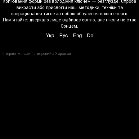
Копіювання форми без володіння ключем — безглузде. Спроба
викрасти або присвоїти наші методики, техніки та
напрацювання тягне за собою обнулення вашої енергії.
Пам’ятайте: дзеркало лише відбиває світло, але ніколи не стає
Сонцем.
Укр
Рус
Eng
De
Інтернет-магазин створений з Хорошоп