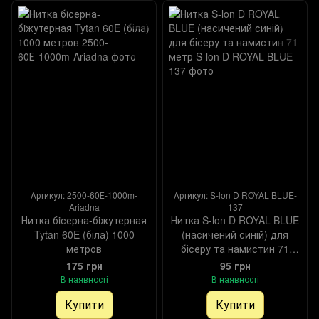
Артикул: 2500-60Е-1000m-
Артикул: S-lon D ROYAL BLUE-
Ariadna
137
Нитка бiсерна-бiжутерная
Нитка S-lon D ROYAL BLUE
Tytan 60E (біла) 1000
(насичений синій) для
метров
бісеру та намистин 71
метр
175 грн
95 грн
В наявності
В наявності
Купити
Купити