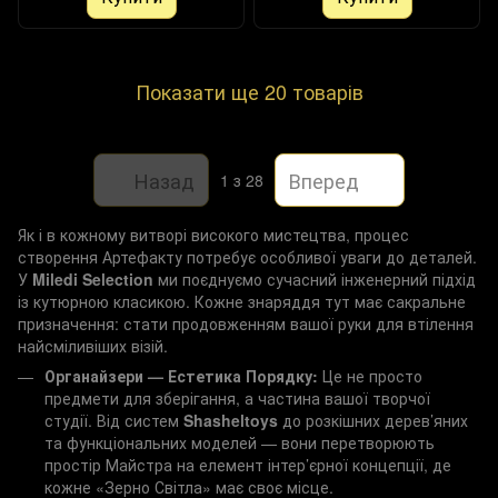
Показати ще 20 товарів
Назад
Вперед
1
з 28
Як і в кожному витворі високого мистецтва, процес
створення Артефакту потребує особливої уваги до деталей.
У
Miledi Selection
ми поєднуємо сучасний інженерний підхід
із кутюрною класикою. Кожне знаряддя тут має сакральне
призначення: стати продовженням вашої руки для втілення
найсміливіших візій.
Органайзери — Естетика Порядку:
Це не просто
предмети для зберігання, а частина вашої творчої
студії. Від систем
Shasheltoys
до розкішних дерев’яних
та функціональних моделей — вони перетворюють
простір Майстра на елемент інтер’єрної концепції, де
кожне «Зерно Світла» має своє місце.