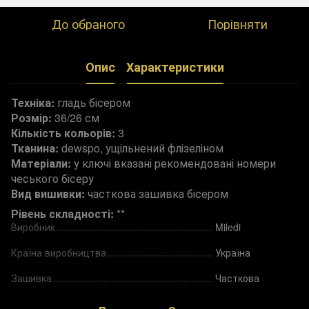
До обраного
Порівняти
Опис
Характеристики
Техніка:
гладь бісером
Розмір:
36/26 см
Кількість кольорів:
3
Тканина:
dewspo, ущільнений флізеліном
Матеріали:
у ключі вказані рекомендовані номери
чеського бісеру
Вид вишивки:
часткова зашивка бісером
Рівень складності:
**
Виробник
Miledi
Країна виробництва
Україна
Зашивка
Часткова