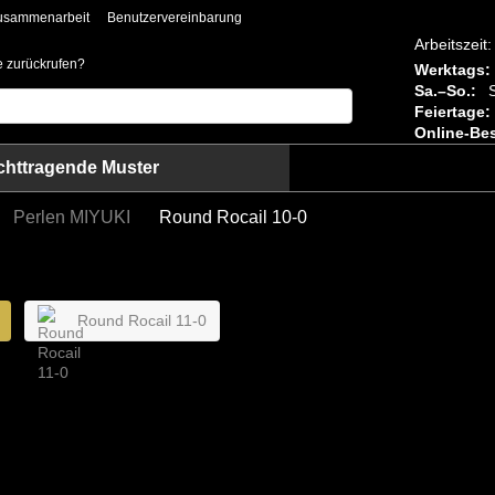
usammenarbeit
Benutzervereinbarung
Arbeitszeit:
ie zurückrufen?
Werktags:
Sa.–So.:
S
Feiertage:
Online-Bes
chttragende Muster
Perlen MIYUKI
Round Rocail 10-0
Round Rocail 11-0