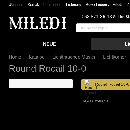
Перейти к основному контенту
Über uns
Kontaktinformationen
Lieferung
Bewertungen zu Miledi
Z
063 871-86-13
Soll ich S
NEUE
Li
Home
Katalog
Lichttragende Muster
Lichtkörner
Round Rocail 10-0
Round Rocail 10-0
Немає товарів