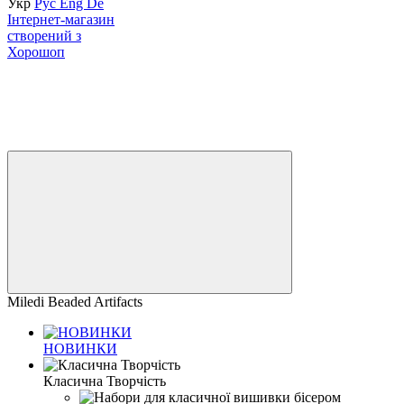
Укр
Рус
Eng
De
Інтернет-магазин
створений з
Хорошоп
Miledi Beaded Artifacts
НОВИНКИ
Класична Творчість