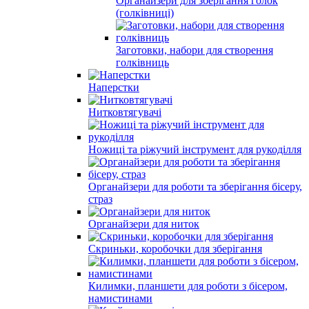
Органайзери для зберігання голок
(голківниці)
Заготовки, набори для створення
голківниць
Наперстки
Нитковтягувачі
Ножиці та ріжучий інструмент для рукоділля
Органайзери для роботи та зберігання бісеру,
страз
Органайзери для ниток
Скриньки, коробочки для зберігання
Килимки, планшети для роботи з бісером,
намистинами