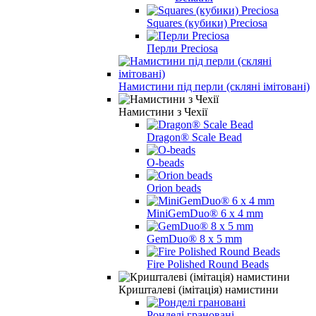
Squares (кубики) Preciosa
Перли Preciosa
Намистини під перли (скляні імітовані)
Намистини з Чехії
Dragon® Scale Bead
O-beads
Orion beads
MiniGemDuo® 6 x 4 mm
GemDuo® 8 x 5 mm
Fire Polished Round Beads
Кришталеві (імітація) намистини
Ронделі грановані