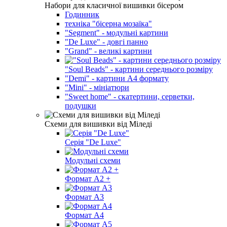
Набори для класичної вишивки бісером
Годинник
техніка "бісерна мозаїка"
"Segment" - модульні картини
"De Luxe" - довгі панно
"Grand" - великі картини
"Soul Beads" - картини середнього розміру
"Demi" - картини А4 формату
"Mini" - мініатюри
"Sweet home" - скатертини, серветки,
подушки
Схеми для вишивки від Міледі
Серія "De Luxe"
Модульні схеми
Формат A2 +
Формат A3
Формат A4