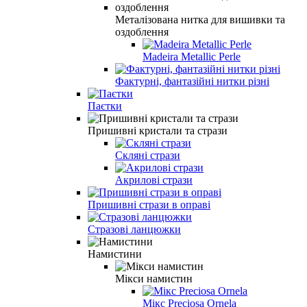
Металізована нитка для вишивки та
оздоблення
Madeira Metallic Perle
Фактурні, фантазійні нитки різні
Паєтки
Пришивні кристали та стрази
Скляні стрази
Акрилові стрази
Пришивні стрази в оправі
Стразові ланцюжки
Намистини
Мікси намистин
Мікс Preciosa Ornela