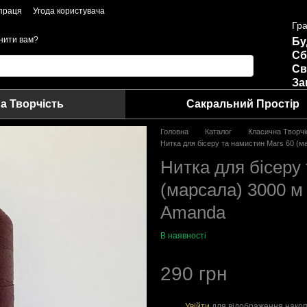
праця
Угода користувача
Гра
нити вам?
Бу
Сб
Св
За
а Творчість
Сакральний Простір
Головна
Каталог
Класична Творчі
Нитка для бісеру та намистин Mars 60 (м
Нитка для бісеру
(марсала) 3000 м
Amanda
В наявності
290 грн
Увійти
для відображення накоп
%