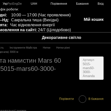
Порівняння
Укр
Рус
Eng
De
UAH
Бажання
Вхід
фік роботи:
дні:
10:00 — 17:00 (Час проявлення)
Мій кошик
–Нд:
Сакральна тиша (Вихідні)
ята:
Час відновлення енергії
мовлення на сайті:
24/7 (Цілодобово)
Декоративне світло
сть
Інструменти Майстра
Нитки
Нитки різні
арсала) 3000 м
 та намистин Mars 60
Артикул
5015-
 5015-mars60-3000-
mars60-
3000-
Amanda
Порівняти
В бажання
ичувальної знижки