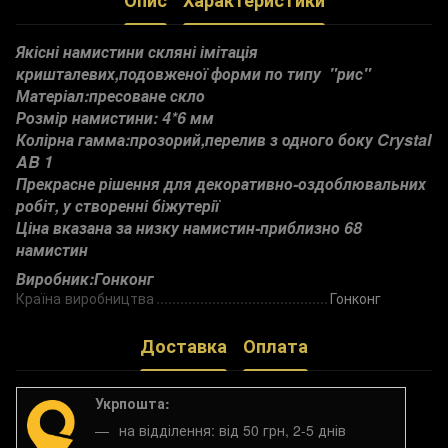
Опис
Характеристики
Якісні намистини скляні імітація
кришталевих,подовженої форми по типу "рис"
Матеріал:пресоване скло
Розмір намистини: 4*6 мм
Колірна гамма:прозорий,перелив з одного боку Crystal
AB 1
Прекрасне рішення для декоративно-оздоблювальних
робіт, у створенні біжутерії
Ціна вказана за низку намистин-приблизно 68
намистин
Виробник:Гонконг
Країна виробництва
Гонконг
Доставка
Оплата
Укрпошта:
на відділення: від 50 грн, 2-5 днів