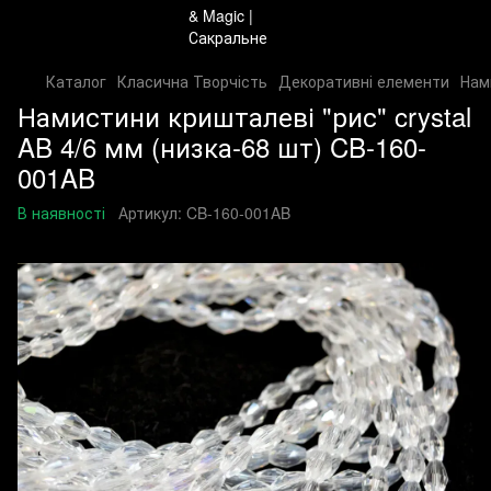
Каталог
Класична Творчість
Декоративні елементи
Нам
Намистини кришталеві "рис" crystal
AB 4/6 мм (низка-68 шт) CB-160-
001AB
В наявності
Артикул:
CB-160-001AB