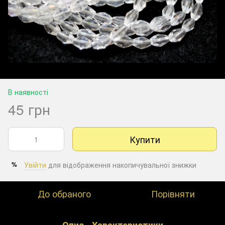
В наявності
45 грн
Купити
Увійти
для відображення накопичувальної знижки
%
До обраного
Порівняти