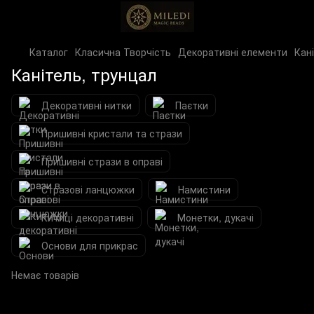
Каталог
Класична Творчість
Декоративні елементи
Кан
Канітель, трунцал
Декоративні нитки
Паєтки
Пришивні кристали та стрази
Пришивні стрази в оправі
Стразові ланцюжки
Намистини
Китиці декоративні
Монетки, дукачі
Основи для прикрас
Немає товарів