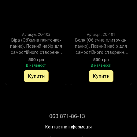
Артикул: СО-102
Артикул: СО-101
Віра (Об’ємна плиточка-
Воля (Об’ємна плиточка-
панно), Повний набір для
панно), Повний набір для
самостійного створення
самостійного створення
оберегу бісером (DIY) та
оберегу бісером (DIY) та
500 грн
500 грн
декоративними
декоративними
В наявності
В наявності
елементами, Набір
елементами, Набір
Купити
Купити
063 871-86-13
Контактна інформація