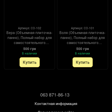
Артикул: СО-102
Артикул: СО-101
Вера (Объемная плиточка-
Воля (Объемная плиточка-
панно), Полный набор для
панно), Полный набор для
самостоятельного
самостоятельного
создания оберега бисером
создания оберега бисером
500 грн
500 грн
(DIY) и декоративными
(DIY) и декоративными
В наличии
В наличии
элементами, Набор
элементами, Набор
Купить
Купить
063 871-86-13
Контактная информация