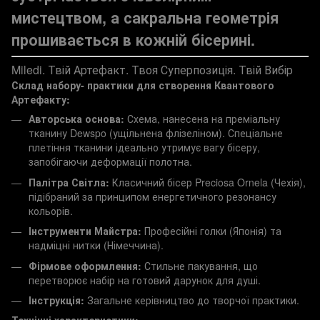
мистецтвом, а сакральна геометрія
прошивається в кожній бісерині.
Miledi. Твій Артефакт. Твоя Суперпозиція. Твій Вибір
Склад набору- практики для створення Квантового
Артефакту:
Авторська основа:
Схема, нанесена на преміальну
тканину Dewspo (ущільнена флізеліном). Спеціальне
плетіння тканини ідеально утримує вагу бісеру,
запобігаючи деформації полотна.
Палітра Світла:
Класичний бісер Preciosa Ornela (Чехія),
підібраний за принципом енергетичного резонансу
кольорів.
Інструменти Майстра:
Професійні голки (Японія) та
надміцні нитки (Німеччина).
Фірмове оформлення:
Стильне пакування, що
перетворює набір на готовий дарунок для душі.
Інструкція:
Загальне керівництво до творчої практики.