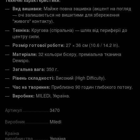
Технічні характеристики:
Вид вишивки:
Майже повна зашивка (акцент на погляд
— очі залишаються не вишитими для збереження
"живого" контакту).
Техніка:
Кругова (спіральна) — шлях від периферії до
центру сили.
Розмір готової роботи:
27 × 36 см (10.6 / 14.2 in).
Матеріали:
32 кольори бісеру, преміальна тканина
Dewspo.
Загальна вага:
350 г.
Рівень складності:
Високий (High Difficulty).
Час на творення:
Приблизно 90 годин глибокого потоку.
Виробник:
MILEDi, Україна.
Артикул
3470
Виробник
Miledi
Країна
виробництва
Україна