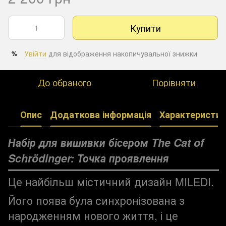
Купити
Увійти
для відображення накопичувальної знижки
%
До обраного
Порівняти
Опис
Додаткова інформація
Характеристик
Набір для вишивки бісером The Cat of
Schrödinger:
Точка проявлення
Це найбільш містичний дизайн MILEDI.
Його поява була синхронізована з
народженням нового життя, і це