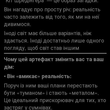
“Кіт Шредінгера” — це образ загадки.
Він нагадує про просту річ: реальність
часто залежить від того, як ми на неї
дивимося.
Іноді світ має більше варіантів, ніж
здається. Іноді достатньо лише одного
погляду, щоб світ став іншим
Чому цей артефакт змінить вас та ваш
дім:
•
Він «вмикає» реальність:
Поруч із ним ваші плани перестають
бути «туманом» і стають «металом».
Це ідеальний прискорювач для тих, хто
застряг у сумнівах.