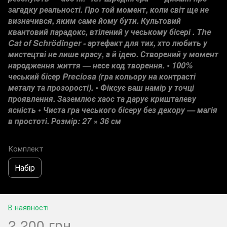
загадку реальності. Про той момент, коли світ ще не
визначився, яким саме йому бути. Культовий
квантовий парадокс, втілений у чеському бісері . The
Cat of Schrödinger - артефакт для тих, хто любить у
мистецтві не лише красу, а й ідею. Створений у момент
народження життя — несе код творення. • 100%
чеський бісер Preciosa (гра кольору на контрасті
металу та прозорості). • Фіксує ваш намір у точці
проявлення. Заземлює хаос та дарує кришталеву
ясність • Чиста гра чеського бісеру без декору — магія
в простоті. Розмір: 27 × 36 см
Комплект
Набір
В наявності
2 200 грн