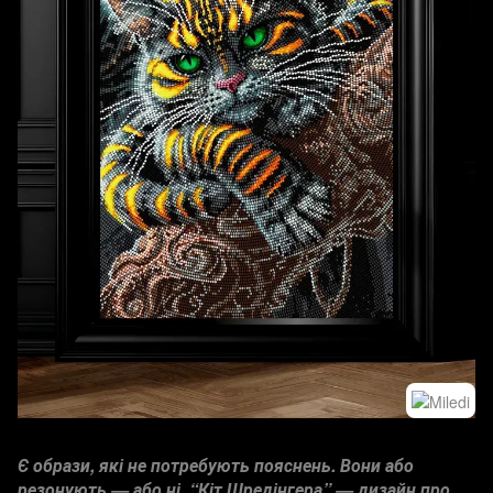
Є образи, які не потребують пояснень. Вони або
резонують — або ні. “Кіт Шредінгера” — дизайн про