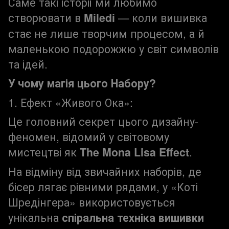
Саме такі історії ми любимо
створювати в
Miledi
— коли вишивка
стає не лише творчим процесом, а й
маленькою подорожжю у світ символів
та ідей.
У чому магія цього Набору?
1. Ефект «Живого Ока»:
Це головний секрет цього дизайну-
феномен, відомий у світовому
мистецтві як
The Mona Lisa Effect
.
На відміну від звичайних наборів, де
бісер лягає рівними рядами, у «Коті
Шредінгера» використовується
унікальна
спіральна техніка вишивки