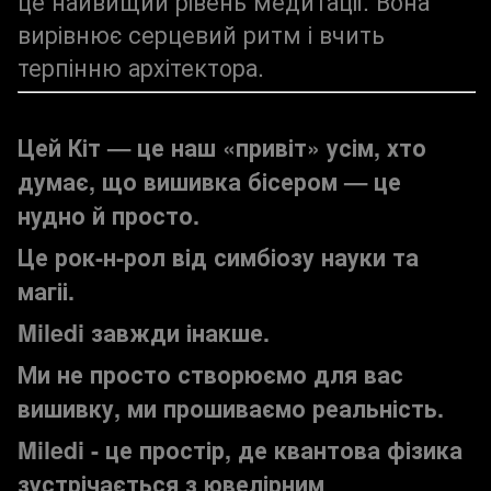
це найвищий рівень медитації. Вона
вирівнює серцевий ритм і вчить
терпінню архітектора.
Цей Кіт — це наш «привіт» усім, хто
думає, що вишивка бісером — це
нудно й просто.
Це рок-н-рол від симбіозу науки та
магіі.
Miledi завжди інакше.
Ми не просто створюємо для вас
вишивку, ми прошиваємо реальність.
Miledi - це простір, де квантова фізика
зустрічається з ювелірним