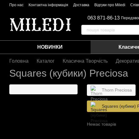
Перейти до основного контенту
Про нас
Контактна інформація
Доставка
Відгуки про Miledi
Спів
063 871-86-13
Передзво
НОВИНКИ
Класичн
Головна
Каталог
Класична Творчість
Декорати
Squares (кубики) Preciosa
Thorn Preciosa
Squares (кубики) 
Немає товарів