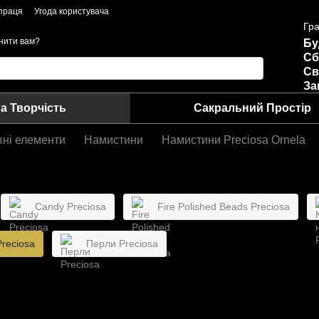
праця
Угода користувача
Гра
нити вам?
Бу
Сб
Св
За
а Творчість
Сакральний Простір
вні елементи
Намистини
Намистини Preciosa Ornela
Candy Preciosa
Fire Polished Beads Preciosa
Preciosa
Перли Preciosa