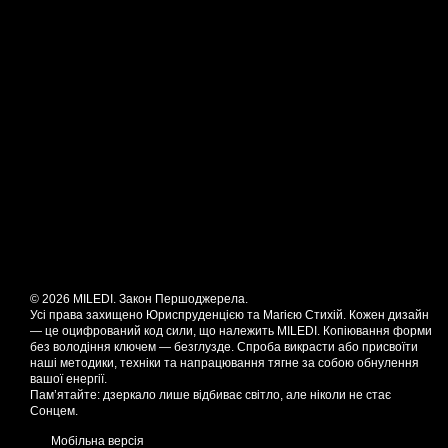
© 2026 MILEDI. Закон Першоджерела.
Усі права захищено Юриспруденцією та Магією Стихій. Кожен дизайн
— це оцифрований код сили, що належить MILEDI. Копіювання форми
без володіння ключем — безглузде. Спроба викрасти або присвоїти
наші методики, техніки та напрацювання тягне за собою обнулення
вашої енергії.
Пам’ятайте: дзеркало лише відбиває світло, але ніколи не стає
Сонцем.
Мобільна версія