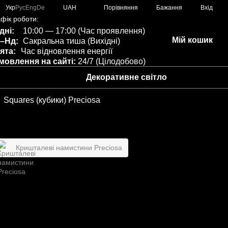
Порівняння
Укр
Рус
Eng
De
UAH
Бажання
Вхід
фік роботи:
дні:
10:00 — 17:00 (Час проявлення)
Мій кошик
–Нд:
Сакральна тиша (Вихідні)
ята:
Час відновлення енергії
мовлення на сайті:
24/7 (Цілодобово)
Декоративне світло
Squares (кубики) Preciosa
Кришталеві намистини Preciosa