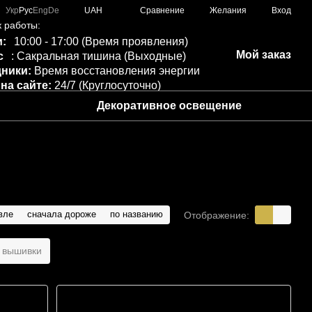
Сравнение
Укр
Рус
Eng
De
UAH
Желания
Вход
 работы:
:
10:00 - 17:00 (Время проявления)
Мой заказ
с
: Сакральная тишина (Выходные)
ники:
Время восстановления энергии
 на сайте:
24/7 (Круглосуточно)
Декоративное освещение
вле
сначала дороже
по названию
Отображение:
я вышивки