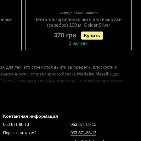
Артикул: 9664S-Madeira
шивки
Металлизированная нить для вышивки
(серебро) 100 м, GoldenSilver
370 грн
Купить
В наличии
ия для тех, кто стремится выйти за пределы плоскости и
изысканности: от ювелирного блеска
Madeira Metallic
до
" иглой, создавая сложные переходы и подчеркивая статус
Контактная информация
063 871-86-13
063 871-86-13
063 871-86-13
Перезвонить вам?