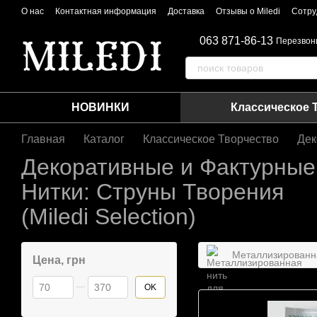
Перейти к основному контенту
О нас
Контактная информация
Доставка
Отзывы о Miledi
Сотру
063 871-86-13
Перезвон
НОВИНКИ
Классическое 
Главная
Каталог
Классическое Творчество
Дек
Декоративные и Фактурные
Нитки: Струны Творения
(Miledi Selection)
Металлизированн
Цена, грн
От Цена, грн
До Цена, грн
OK