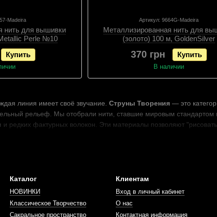
357-Madeira
Артикул: 9664G-Madeira
я нить для вышивки
Металлизированная нить для вы
Metallic Perle №10
(золото) 100 м, GoldenSilver
370 грн
Купить
Купить
личии
В наличии
ждая линия имеет своё звучание.
Струны Творения
— это категор
тельный рельеф. Мы отобрали нити, ставшие мировым стандартом 
и
и редких фактурных волокон. Эти материалы позволяют "рисовать
Каталог
Клиентам
НОВИНКИ
Вход в личный кабинет
Классическое Творчество
О нас
Сакральное пространство
Контактная информация