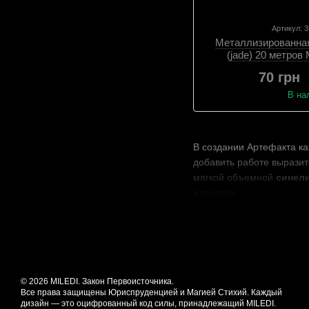
Артикул: 
Металлизированна
(jade) 20 метров 
70 грн
В на
В создании Артефакта ка
добавить работе вырази
мягкой объемной
синел
изделия»
© 2026 MILEDI. Закон Первоисточника.
Все права защищены Юриспруденцией и Магией Стихий. Каждый
дизайн — это оцифрованный код силы, принадлежащий MILEDI.