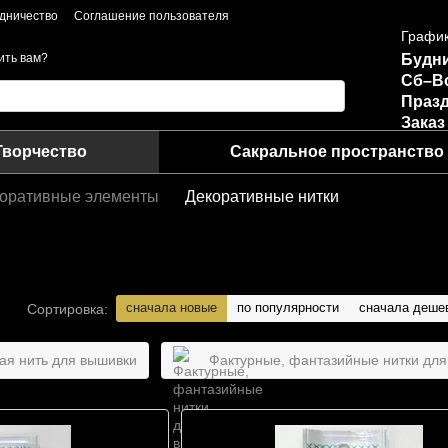
дничество
Соглашение пользователя
График
Будни
ить вам?
Сб–В
Празд
Заказ
Творчество
Сакральное пространство
оративные элементы
Декоративные нитки
сначала новые
по популярности
сначала деше
Сортировка:
ая нить для вышивки
Фактурные, фантазийные нитки дл