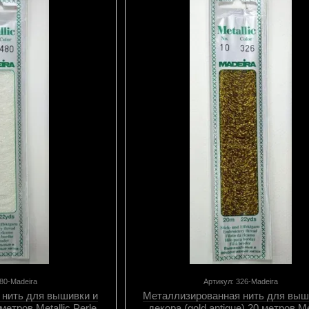
480-Madeira
Артикул: 326-Madeira
 нить для вышивки и
Металлизированная нить для выш
метров Metallic Perle
декора (gold antique) 20 метров Me