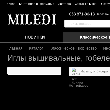
Перейти к основному контенту
О нас
Контактная информация
Доставка
Отзывы о Miledi
Сотру
063 871-86-13
Перезвон
НОВИНКИ
Классическое 
Главная
Каталог
Классическое Творчество
Инс
Иглы вышивальные, гобел
Иглы для бисера
Нет товаров