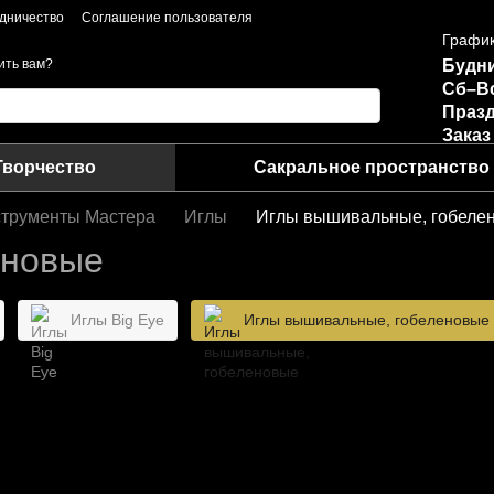
дничество
Соглашение пользователя
График
Будни
ить вам?
Сб–В
Празд
Заказ
Творчество
Сакральное пространство
трументы Мастера
Иглы
Иглы вышивальные, гобеле
еновые
Иглы Big Eye
Иглы вышивальные, гобеленовые