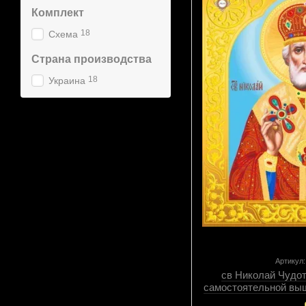
Комплект
18
Схема
Страна производства
18
Украина
Артикул
св Николай Чудо
самостоятельной выш
декоративны