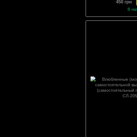
450 грн
(самостоятельный 
Сх
В на