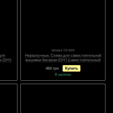
Артикул: СЛ-2024
для
Неразлучные, Схема для самостоятельной
 (DIY)
вышивки бисером (DIY) (самостоятельный
алов),
подбор материалов), Схема
450 грн
Купить
В наличии