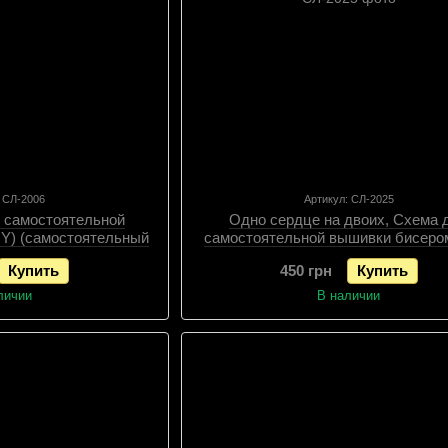
: СЛ-2006
Артикул: СЛ-2025
я самостоятельной
Одно сердце на двоих, Схема 
IY) (самостоятельный
самостоятельной вышивки бисером
иалов), Схема
(самостоятельный подбор матери
Купить
450 грн
Купить
Схема
личии
В наличии