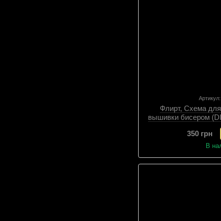
Артикул
Флирт, Схема дл
вышивки бисером (D
подбор матер
350 грн
В на