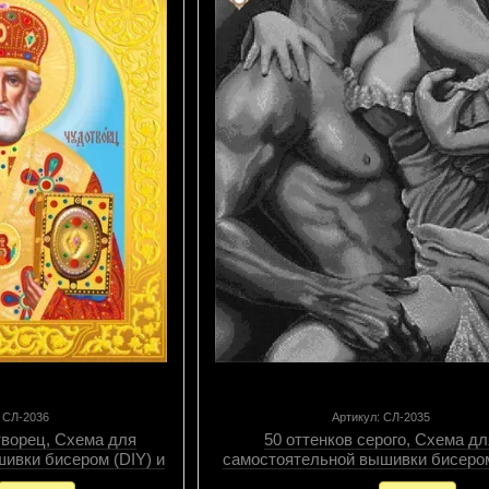
: СЛ-2036
Артикул: СЛ-2035
творец, Схема для
50 оттенков серого, Схема д
ивки бисером (DIY) и
самостоятельной вышивки бисером
ми элементами
(самостоятельный подбор матери