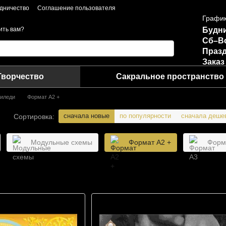
дничество
Соглашение пользователя
График
Будни
ить вам?
Сб–В
Празд
Заказ
Творчество
Сакральное пространство
иледи
Формат A2 +
сначала новые
по популярности
сначала деше
Сортировка:
Модульные схемы
Формат A2 +
Форм