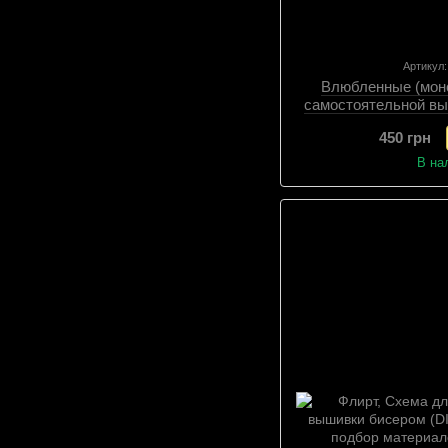
Артикул
Влюбленные (мон
самостоятельной вы
(самостоятельный 
450 грн
Сх
В на