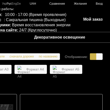
Сравнение
Укр
Рус
Eng
De
UAH
Желания
Вход
 работы:
:
10:00 - 17:00 (Время проявления)
Мой заказ
с
: Сакральная тишина (Выходные)
ники:
Время восстановления энергии
 на сайте:
24/7 (Круглосуточно)
Декоративное освещение
вле
сначала дороже
по названию
Отображение:
ат A3
Формат A4
Формат A5