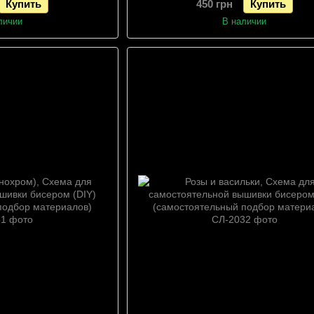
Купить
450 грн
Купить
подбор материалов),
Схема
ема
личии
В наличии