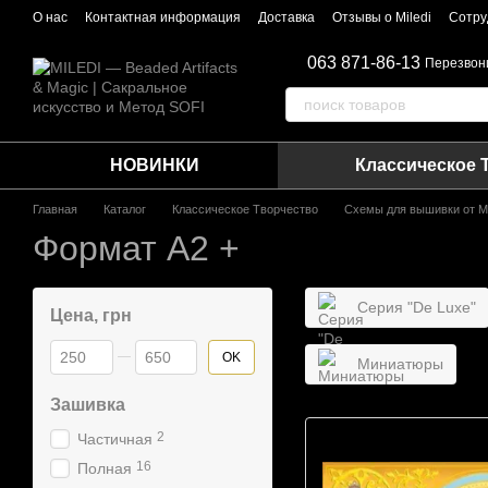
Перейти к основному контенту
О нас
Контактная информация
Доставка
Отзывы о Miledi
Сотру
063 871-86-13
Перезвон
НОВИНКИ
Классическое 
Главная
Каталог
Классическое Творчество
Схемы для вышивки от М
Формат A2 +
Серия "De Luxe"
Цена, грн
От Цена, грн
До Цена, грн
OK
Миниатюры
Зашивка
2
Частичная
16
Полная