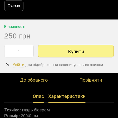
Схема
В наявності
250 грн
Купити
Увійти
для відображення накопичувальної знижки
%
До обраного
Порівняти
Опис
Характеристики
Техніка:
гладь бісером
Розмір:
29/40 см