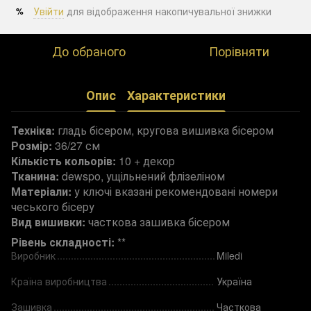
Увійти
для відображення накопичувальної знижки
%
До обраного
Порівняти
Опис
Характеристики
Техніка:
гладь бісером, кругова вишивка бісером
Розмір:
36/27 см
Кількість кольорів:
10 + декор
Тканина:
dewspo, ущільнений флізеліном
Матеріали:
у ключі вказані рекомендовані номери
чеського бісеру
Вид вишивки:
часткова зашивка бісером
Рівень складності:
**
Виробник
Miledi
Країна виробництва
Україна
Зашивка
Часткова