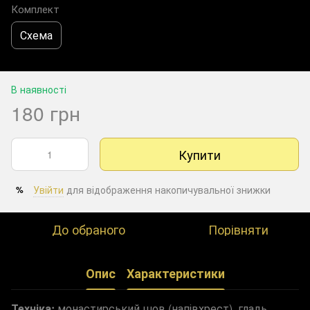
Комплект
Схема
В наявності
180 грн
Купити
Увійти
для відображення накопичувальної знижки
%
До обраного
Порівняти
Опис
Характеристики
Техніка:
монастирський шов (напівхрест), гладь