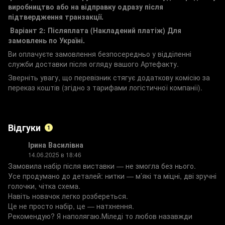
виробництво або на відправку одразу після
підтвердження транзакції.
Варіант 2: Післяплата (Накладений платіж)
Для
замовлень по Україні.
Ви оплачуєте замовлення безпосередньо у відділенні
служби доставки після огляду вашого Артефакту.
Зверніть увагу, що перевізник стягує додаткову комісію за
переказ коштів (згідно з тарифами логістичної компанії).
Відгуки
1
Ірина Василівна
14.06.2025 в 18:46
Замовила набір після виставки — не змогла без нього.
Усе продумано до деталей: нитки — м’які та міцні, дві зручні
голочки, чітка схема.
Навіть новачок легко розбереться.
Це не просто набір, це — натхнення.
Рекомендую? Я наполягаю.Міледі то любов назавжди