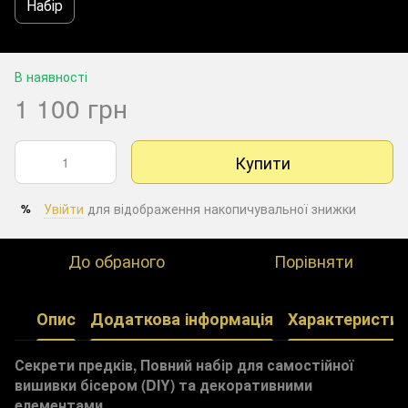
Набір
В наявності
1 100 грн
Купити
Увійти
для відображення накопичувальної знижки
%
До обраного
Порівняти
Опис
Додаткова інформація
Характеристик
Секрети предків, Повний набір для самостійної
вишивки бісером (DIY) та декоративними
елементами