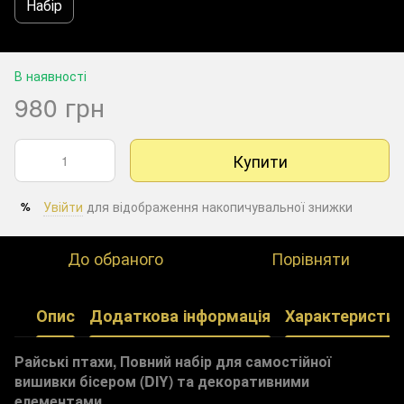
Набір
В наявності
980 грн
Купити
Увійти
для відображення накопичувальної знижки
%
До обраного
Порівняти
Опис
Додаткова інформація
Характеристик
Райські птахи, Повний набір для самостійної
вишивки бісером (DIY) та декоративними
елементами