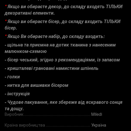
*
Якщо ви обираєте
декор, до складу вход
ять ТІЛЬКИ
декоративні елементи.
*
Якщо ви обираєте
бісер, до складу входить ТІЛЬКИ
бісер.
*
Якщо Ви обираєте набір, до складу входить:
- щільна та приємна на дотик тканина з нанесеним
малюнком-схемою
- бісер чеський, згідно з рекомендаціями,
із запасом
- кришталеві грановані намистини шпінель
- голки
- нитк
а для вишивки бісером
-
інструкція
-
Чудове пакування, яке збереже від яскравого сонця
та дощу.
Виробник
Miledi
Країна виробництва
Україна