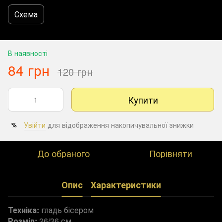
Схема
В наявності
84 грн
120 грн
Купити
Увійти
для відображення накопичувальної знижки
%
До обраного
Порівняти
Опис
Характеристики
Техніка:
гладь бісером
Розмір:
26/36 см