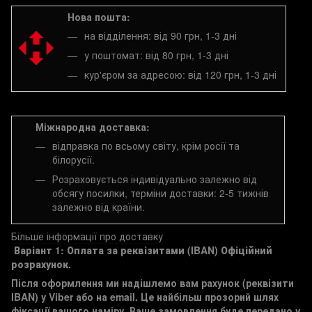
Нова пошта:
на відділення: від 90 грн, 1-3 дні
у поштомат: від 80 грн, 1-3 дні
кур'єром за адресою: від 120 грн, 1-3 дні
Міжнародна доставка:
відправка по всьому світу, крім росії та
білорусії.
Розраховується індивідуально залежно від
обсягу посилки, терміни доставки: 2-5 тижнів
залежно від країни.
Більше інформації про доставку
Варіант 1: Оплата за реквізитами (IBAN)
Офіційний
розрахунок.
Після оформлення ми надішлемо вам рахунок (реквізити
IBAN) у Viber або на email. Це найбільш прозорий шлях
фіксації вашого наміру. Ваше замовлення буде передано у