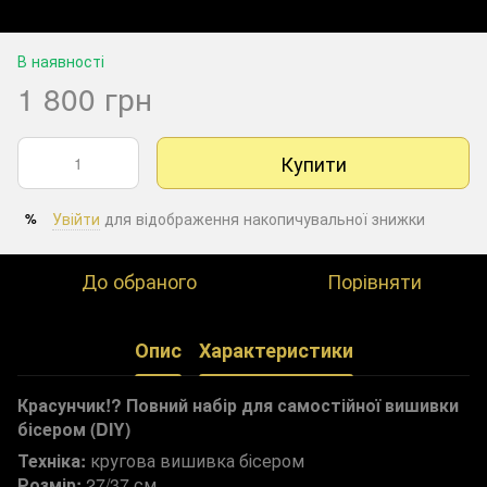
В наявності
1 800 грн
Купити
Увійти
для відображення накопичувальної знижки
%
До обраного
Порівняти
Опис
Характеристики
Красунчик!? Повний набір для самостійної вишивки
бісером (DIY)
Техніка:
кругова вишивка бісером
Розмір:
27/37 см