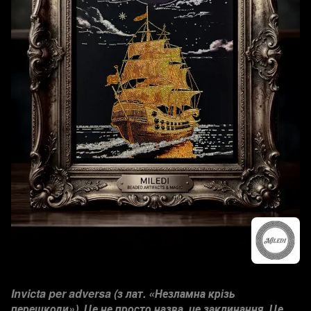
Invicta per adversa (з лат. «Незламна крізь
перешкоди»). Це не просто назва, це заклинання. Це