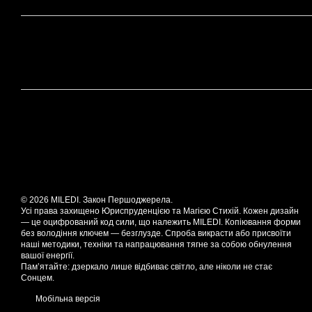
© 2026 MILEDI. Закон Першоджерела.
Усі права захищено Юриспруденцією та Магією Стихій. Кожен дизайн
— це оцифрований код сили, що належить MILEDI. Копіювання форми
без володіння ключем — безглузде. Спроба викрасти або присвоїти
наші методики, техніки та напрацювання тягне за собою обнулення
вашої енергії.
Пам’ятайте: дзеркало лише відбиває світло, але ніколи не стає
Сонцем.
Мобільна версія