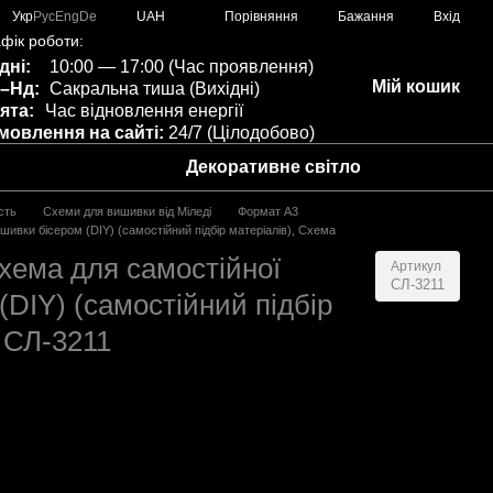
Порівняння
Укр
Рус
Eng
De
UAH
Бажання
Вхід
фік роботи:
дні:
10:00 — 17:00 (Час проявлення)
Мій кошик
–Нд:
Сакральна тиша (Вихідні)
ята:
Час відновлення енергії
мовлення на сайті:
24/7 (Цілодобово)
Декоративне світло
сть
Схеми для вишивки від Міледі
Формат A3
шивки бісером (DIY) (самостійний підбір матеріалів), Схема
Схема для самостійної
Артикул
СЛ-3211
DIY) (самостійний підбір
i СЛ-3211