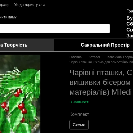
праця
Угода користувача
Гра
нити вам?
Бу
Сб
Св
За
а Творчість
Сакральний Простір
Головна
Каталог
Класична Творчі
Чарівні пташки, Схема для самостійної ви
Чарівні пташки, 
вишивки бісером (
матеріалів) Miled
В наявності
Комплект
Схема