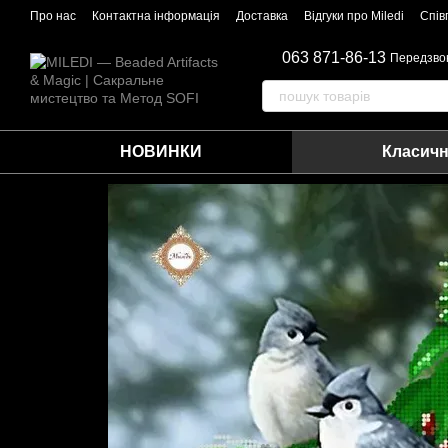
Перейти до основного контенту
Про нас
Контактна інформація
Доставка
Відгуки про Miledi
Спів
063 871-86-13
Передзво
НОВИНКИ
Класичн