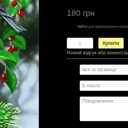
180 грн
Увійти
для відображення накоп
%
Купити
Новий відгук або комента