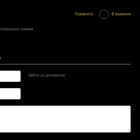
Порівняти
В бажання
ичувальної знижки
р
Увійти за допомогою