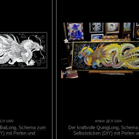
 ДСЛ-1005
Artikel: ДСЛ-1004
n BaiLong, Schema zum
Der kraftvolle QuingLong, Schem
IY) mit Perlen und
Selbststicken (DIY) mit Perlen 
ten (selbstständig e
dekorativen elementen (selbststän