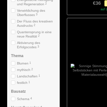
€36
2
Materialaus
und Regeneration
auf 
Verwirklichung des
3
Überflusses
Der Fluss des kreativen
2
Ausdrucks
Quantensprung in eine
2
neue Realität
Aktivierung des
3
Erfolgscodes
Thema
1
Blumen
2
mythisch
1
Landschaften
1
festlich
Bausatz
4
Schema