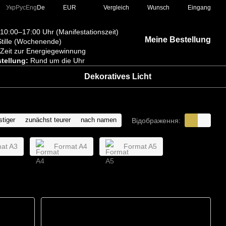
Vergleich
Укр
Рус
Eng
De
EUR
Wunsch
Eingang
10:00–17:00 Uhr (Manifestationszeit)
Meine Bestellung
tille (Wochenende)
Zeit zur Energiegewinnung
tellung:
Rund um die Uhr
Dekoratives Licht
tiger
zunächst teurer
nach namen
Відображення:
at A3
Format A4
Format A5