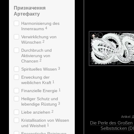
Призначення
Артефакту
Harmonisierung des
4
Innenraums
Verwirklichung von
2
Wünschen
Durchbruch und
Aktivierung von
2
Chancen
3
Spirituelles Wissen
Erweckung der
1
weiblichen Kraft
1
Finanzielle Energie
Heiliger Schutz und
3
lebendige Rüstung
2
Liebe anziehen
Artikel:
Kristallisation von Wissen
Die Perle des Große
1
und Weisheit
Selbststicken (D
dekorativen elemen
Energetische Reinigung