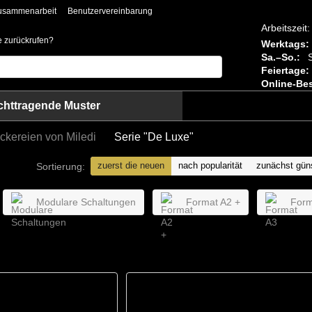
usammenarbeit
Benutzervereinbarung
Arbeitszeit:
ie zurückrufen?
Werktags:
Sa.–So.:
S
Feiertage:
Online-Bes
chttragende Muster
ickereien von Miledi
Serie "De Luxe"
zuerst die neuen
nach popularität
zunächst güns
Sortierung:
Modulare Schaltungen
Format A2 +
Form