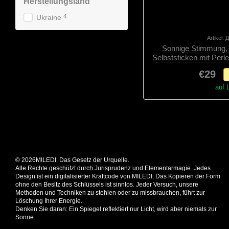
Herstellungsland
4
Ukraine
Artikel:
Sonnige Stimmung
Selbststicken mit Perl
Materialaus
€29
auf 
© 2026MILEDI. Das Gesetz der Urquelle.
Alle Rechte geschützt durch Jurisprudenz und Elementarmagie. Jedes
Design ist ein digitalisierter Kraftcode von MILEDI. Das Kopieren der Form
ohne den Besitz des Schlüssels ist sinnlos. Jeder Versuch, unsere
Methoden und Techniken zu stehlen oder zu missbrauchen, führt zur
Löschung Ihrer Energie.
Denken Sie daran: Ein Spiegel reflektiert nur Licht, wird aber niemals zur
Sonne.