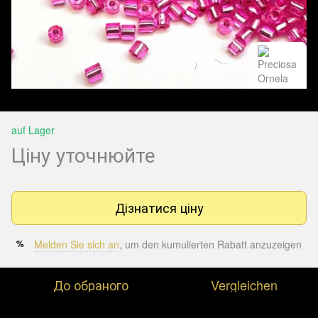
auf Lager
Ціну уточнюйте
Дізнатися ціну
Melden Sie sich an
, um den kumulierten Rabatt anzuzeigen
%
До обраного
Vergleichen