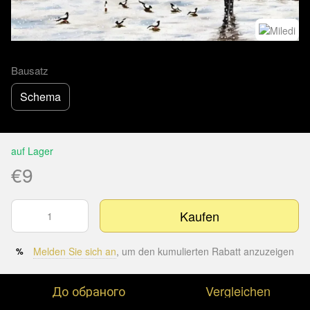
Bausatz
Schema
auf Lager
€9
Kaufen
Melden Sie sich an
, um den kumulierten Rabatt anzuzeigen
%
До обраного
Vergleichen