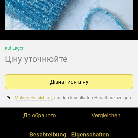
auf Lager
Ціну уточнюйте
Дізнатися ціну
Melden Sie sich an
, um den kumulierten Rabatt anzuzeigen
%
До обраного
Vergleichen
Beschreibung
Eigenschaften