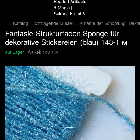
Katalog
Lichttragende Muster
Elemente der Schöpfung
Dekor
Fantasie-Strukturfaden Sponge für
dekorative Stickereien (blau) 143-1 м
auf Lager
Artikel:
143-1 м