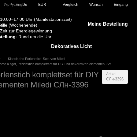
Vergleich
Укр
Рус
Eng
De
EUR
Wunsch
Eingang
10:00–17:00 Uhr (Manifestationszeit)
Meine Bestellung
tille (Wochenende)
Zeit zur Energiegewinnung
tellung:
Rund um die Uhr
Dekoratives Licht
r
Klassische Perlenstick-Sets von Miledi
me a tiger, Perlenstich komplettset für DIY und dekorativen elementen, Set
rlenstich komplettset für DIY
Artikel
СЛн-3396
lementen Miledi СЛн-3396