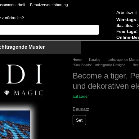
usammenarbeit
Benutzervereinbarung
Arbeitszeit:
ie zurückrufen?
Werktags:
Sa.–So.:
S
Feiertage:
Online-Bes
chttragende Muster
Home
Katalog
Lichttragende Muste
"Soul Beads" - mittelgroße Designs
Beco
Become a tiger, Pe
und dekorativen e
auf Lager
Bausatz
Set