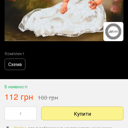
Комплект
Схема
В наявності
112 грн
160 грн
Купити
Увійти
для відображення накопичувальної знижки
%