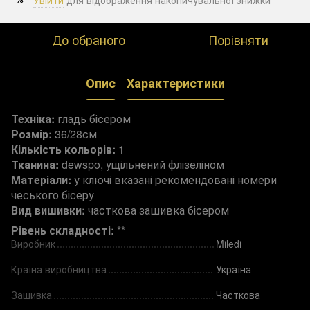
До обраного
Порівняти
Опис
Характеристики
Техніка:
гладь бісером
Розмір:
36/28см
Кількість кольорів:
1
Тканина:
dewspo, ущільнений флізеліном
Матеріали:
у ключі вказані рекомендовані номери
чеського бісеру
Вид вишивки:
часткова зашивка бісером
Рівень складності:
**
Виробник
Miledi
Країна виробництва
Україна
Зашивка
Часткова